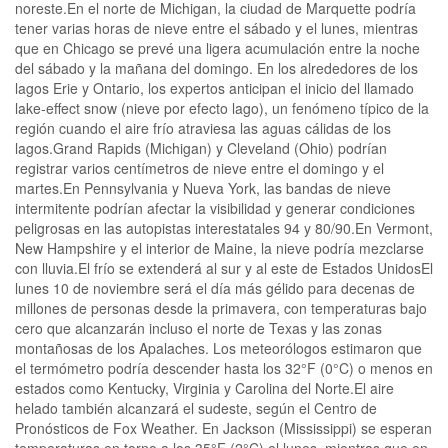
noreste.En el norte de Michigan, la ciudad de Marquette podría
tener varias horas de nieve entre el sábado y el lunes, mientras
que en Chicago se prevé una ligera acumulación entre la noche
del sábado y la mañana del domingo. En los alrededores de los
lagos Erie y Ontario, los expertos anticipan el inicio del llamado
lake-effect snow (nieve por efecto lago), un fenómeno típico de la
región cuando el aire frío atraviesa las aguas cálidas de los
lagos.Grand Rapids (Michigan) y Cleveland (Ohio) podrían
registrar varios centímetros de nieve entre el domingo y el
martes.En Pennsylvania y Nueva York, las bandas de nieve
intermitente podrían afectar la visibilidad y generar condiciones
peligrosas en las autopistas interestatales 94 y 80/90.En Vermont,
New Hampshire y el interior de Maine, la nieve podría mezclarse
con lluvia.El frío se extenderá al sur y al este de Estados UnidosEl
lunes 10 de noviembre será el día más gélido para decenas de
millones de personas desde la primavera, con temperaturas bajo
cero que alcanzarán incluso el norte de Texas y las zonas
montañosas de los Apalaches. Los meteorólogos estimaron que
el termómetro podría descender hasta los 32°F (0°C) o menos en
estados como Kentucky, Virginia y Carolina del Norte.El aire
helado también alcanzará el sudeste, según el Centro de
Pronósticos de Fox Weather. En Jackson (Mississippi) se esperan