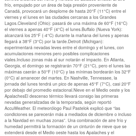
frío, empujado por un área de baja presión proveniente de
Canadá, provocará un desplome de hasta 20°F (11°C) entre el
viernes y el lunes en las ciudades cercanas a los Grandes
Lagos.Cleveland (Ohio): pasará de una máxima de 60°F (16°C)
el viernes a apenas 40°F (4°C) el lunes.Buffalo (Nueva York):
alcanzará los 25°F (-4°C) durante la mañana del lunes y apenas
llegará a 38°F (3°C) por la tarde.Detroit (Michigan):
experimentará nevadas leves entre el domingo y el lunes, con
acumulaciones menores pero posibles complicaciones
viales.Incluso zonas más al sur notarán el impacto. En Atlanta,
Georgia, el domingo se registrarán 70°F (21°C), pero el lunes las
máximas caerán a 50°F (10°C) y las mínimas bordearán los 32°F
(0°C) al amanecer del martes. En Nashville, Tennessee, la
jornada del lunes tendrá un pico de apenas 45°F (7°C), casi 20°F
por debajo del promedio estacional.Nieve en el Medio oeste y los
ApalachesEl descenso térmico llevará consigo las primeras
nevadas generalizadas de la temporada, según reportó
AccuWeather. El meteorólogo Paul Pastelok explicó que “las
condiciones se parecerán más a mediados de diciembre o incluso
a la Navidad en muchas zonas”. Una combinación de aire frío y
humedad permitirá la formación de un cinturón de nieve que se
extenderá desde el Medio oeste hasta los Apalaches y el