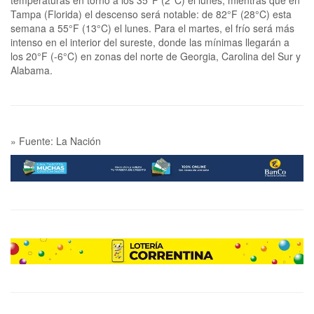
temperaturas en torno a los 35°F (2°C) el lunes, mientras que en
Tampa (Florida) el descenso será notable: de 82°F (28°C) esta
semana a 55°F (13°C) el lunes. Para el martes, el frío será más
intenso en el interior del sureste, donde las mínimas llegarán a
los 20°F (-6°C) en zonas del norte de Georgia, Carolina del Sur y
Alabama.
» Fuente: La Nación