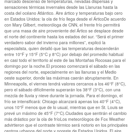
marcado descenso de temperaturas, nevadas dispersas y
sensaciones térmicas invernales desde las Llanuras hasta la
costa del océano Atlántico. Aire ártico y temperaturas bajo cero
en Estados Unidos: la ola de frío llega desde el ÁrticoDe acuerdo
con Mary Gilbert, meteoróloga de CNN, el frente frío permitirá
que una masa de aire proveniente del Ártico se desplace desde
el norte del continente hasta los estados del sur. “Será el primer
verdadero sabor del invierno para millones”, explicó la
especialista, quien detalló que las temperaturas descenderán
entre 10°F y 15°F (5°C y 8°C) por debajo del promedio habitual
en casi todo el territorio al este de las Montañas Rocosas para el
domingo por la noche.El proceso comenzará el sábado en las
regiones del norte, especialmente en las llanuras y el Medio
oeste superior, donde las máximas caerán abruptamente. En
Minneapolis, el viernes tendrá valores cercanos a los 46°F (8°C),
pero el sábado difícilmente superarán los 38°F (3°C), con una
mezcla de lluvia y nieve durante la jornada. Para el domingo, el
frío se intensificará: Chicago alcanzará apenas los 40°F (4°C),
unos 10°F menos que de lo usual, mientras que en St. Louis se
prevé un máximo de 45°F (7°C).Ciudades que sentirán el cambio
más drástico por la ola de fríoLos meteorólogos de Fox Weather
advirtieron que el contraste térmico será notorio en los principales
centros urbanos del norte y noreste de Estados Unidos. El aire