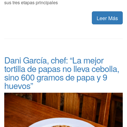
sus tres etapas principales
Leer Más
Dani García, chef: “La mejor
tortilla de papas no lleva cebolla,
sino 600 gramos de papa y 9
huevos”