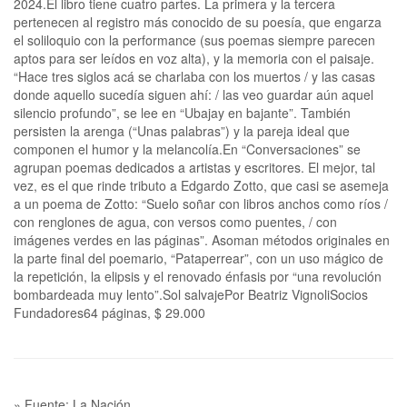
2024.El libro tiene cuatro partes. La primera y la tercera
pertenecen al registro más conocido de su poesía, que engarza
el soliloquio con la performance (sus poemas siempre parecen
aptos para ser leídos en voz alta), y la memoria con el paisaje.
“Hace tres siglos acá se charlaba con los muertos / y las casas
donde aquello sucedía siguen ahí: / las veo guardar aún aquel
silencio profundo”, se lee en “Ubajay en bajante”. También
persisten la arenga (“Unas palabras”) y la pareja ideal que
componen el humor y la melancolía.En “Conversaciones” se
agrupan poemas dedicados a artistas y escritores. El mejor, tal
vez, es el que rinde tributo a Edgardo Zotto, que casi se asemeja
a un poema de Zotto: “Suelo soñar con libros anchos como ríos /
con renglones de agua, con versos como puentes, / con
imágenes verdes en las páginas”. Asoman métodos originales en
la parte final del poemario, “Pataperrear”, con un uso mágico de
la repetición, la elipsis y el renovado énfasis por “una revolución
bombardeada muy lento”.Sol salvajePor Beatriz VignoliSocios
Fundadores64 páginas, $ 29.000
» Fuente: La Nación