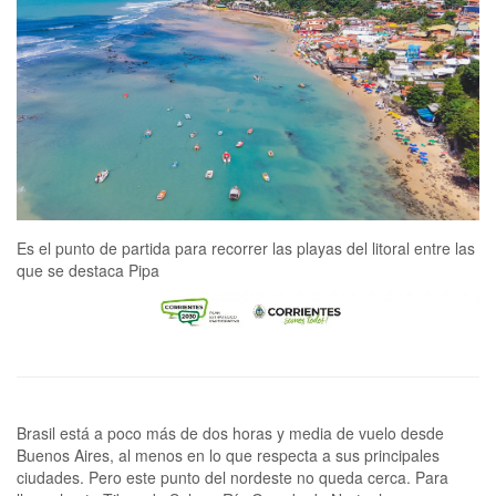
Es el punto de partida para recorrer las playas del litoral entre las
que se destaca Pipa
Brasil está a poco más de dos horas y media de vuelo desde Buenos Aires, al menos en lo que respecta a sus principales ciudades. Pero este punto del nordeste no queda cerca. Para llegar hasta Tibau do Sul, en Río Grande do Norte, hay que sumar escalas –generalmente en los aeropuertos de San Pablo o Brasilia–, cambiar de avión y, una vez en Natal, subirse a un auto durante una o dos horas más. En total, la travesía puede demandar entre 12 y 14 horas. Esa distancia, que en otros destinos sería un obstáculo, acá funciona como un filtro: menos gente, menos ruido y una sensación de calma que se percibe apenas se llega.Desde Natal, la capital del estado de Río Grande do Norte, se abre una franja extensa del litoral, con playas que se extienden hacia ambos extremos de la costa. En dirección sur, a unos 80 kilómetros, aparece Tibau do Sul, un amplio municipio ligado más al turismo interno brasileño que a los grandes circuitos internacionales. No es un único pueblo ni una imagen cerrada, sino un territorio que combina mar abierto, lagunas interiores y distintas localidades –entre ellas Pipa– atravesadas por una misma lógica: el agua marca los tiempos y organiza la vida cotidiana.Los barcos que vienen a Buenos Aires y los itinerarios para unas vacaciones en alta marEste lugar no se presenta como un destino diseñado de antemano, sino como un espacio que se va revelando de a poco. Hay zonas más habitadas y otras casi silenciosas; casas humildes que conviven con algunas construcciones más grandes, pensadas para el veraneo, y caminos que alternan asfalto con tramos de tierra. Nada parece hecho para impresionar.El día empieza temprano. Cerca de las cinco de la mañana el sol ya está arriba y el calor deja de ser una promesa para volverse una certeza cotidiana. También se termina antes de lo habitual: poco después de las 17.30, la luz empieza a retirarse, un ritmo al que no todos están acostumbrados. Entre una cosa y la otra, las calles irregulares y tranquilas se recorren sin destino fijo. No hay grandes vidrieras ni estímulos constantes. Lo que aparece son escenas simples: vecinos sentados a la sombra, charlas que se estiran sin mirar el reloj, frutas ofrecidas desde la puerta de una casa. Mangos maduros y cocos recién cortados se apoyan sobre mesas improvisadas, integrados al paisaje cotidiano, sin necesidad de cartel ni anuncio.Uno de los puntos menos conocidos y, al mismo tiempo, más llamativos del municipio es la laguna Guaraíras. Ubicada a unos 10 o 15 kilómetros de Pipa –según el acceso–, queda fuera de la postal clásica que suele asociarse al nordeste brasileño, pero concentra buena parte de la vida local. Es un espejo de agua amplio y calmo donde se mezclan lo dulce y lo salado, y donde el paisaje cambia según la luz, el viento y la altura del sol. No es mar abierto, y eso se percibe enseguida: el movimiento del agua es manso, más previsible.Paseos en barcoA distintas horas del día, la laguna adopta colores diferentes. Hay momentos en los que parece un vidrio inmóvil y otros en los que el viento dibuja ondulaciones que alcanzan apenas para refrescar los pies. Desde allí salen muchos de los paseos en barco que recorren esta parte del territorio. Algunos son tranquilos, pensados para observar delfines que aparecen sin aviso, cerca de la embarcación. Otros suman música, bebidas frías y un clima más animado. No hay contradicción entre una cosa y la otra: el disfrute no rompe la calma, se integra a ella.En una de esas travesías el barco viaja lleno –unas 150 personas– y, aun así, no se siente agobio. Hay espacio para sentarse, para mirar, para dejarse llevar. En la cubierta, algún detalle inesperado –como un tobogán que desemboca directo en el agua– aparece casi como una nota al margen, sin imponerse como atracción central. El paisaje sigue siendo el mismo: un oleaje casi inexistente, horizonte bajo y la sensación persistente de que el mundo quedó un poco más lejos.Con el paso de las horas, la marea empieza a bajar y Guaraíras devela uno de sus secretos mejor escondidos: bancos de arena que forman pequeños islotes. Sobre esa superficie aparecen mesas, sillas y sombrillas, donde las familias pueden disfrutar de almuerzos pintorescos mientras remojan los pies y desbordan de risa ante la aparición de algún pez perdido. Allí se camina sin prisa, como si el mar se hubiera retirado a propósito para dejar lugar a una sobremesa larga. No es playa, no es río, no es un océano abierto: es otra cosa, y por eso se queda en la memoria.La comida acompaña ese espíritu. En las mesas aparecen camarones empanados y preparaciones con arroz, frijoles negros y algún pedazo de carne, todo parte de una producción local pensada para compartir. No hay sofisticación innecesaria ni platos armados para la foto. Todo es abundante, directo, pensado para recuperar energía después del sol. Comer no es un evento especial: es una continuidad natural del día. Cerca de las mesas, la escena se completa con personas que pasan tocando la guitarra y se ganan el sustento con canciones graciosas, y otras que empujan carretillas cargadas de conchas, moluscos y piedras pulidas para vender. “Panza llena y adelante”, repiten, como si el resto fuera opcional.Con la tarde avanzada, el paisaje empieza a cambiar sin estridencias. La luz baja de a poco, el calor afloja y la laguna vuelve a transformarse: los reflejos se apagan, el agua se vuelve más opaca y el movimiento se concentra en pocos puntos. No hay apuro por irse ni un horario. La noche mantiene la misma lógica: sin grandes luces, sin música dominante, sin un centro claro. La gente se queda afuera, se sienta en rondas informales, abre cervezas bien frías y deja que las conversaciones se estiren tanto como el cuerpo lo permite.Acantilados y senderosDentro de este mismo territorio aparece Pipa, la localidad más conocida y la que concentra mayor circulación. Su centro se recorre a pie, entre calles adoquinadas que recuerdan a algunos barrios de Buenos Aires y que concentran buena parte de la vida cotidiana. La avenida Baía dos Golfinhos se llena de gente que vuelve del mar con la piel salada y el pelo mojado. Algunos se detienen frente a los puestos ambulantes; otros entran a buscar algo fresco para tomar. El açaí, fruto que se extrae de una palmera amazónica y que hoy está en auge en la Argentina, se sirve espeso y frío, en vasos que desbordan. Se escucha español, portugués, una mezcla constante que no llama la atención de nadie.Desde ese centro compacto se abren distintos frentes de costa, separados por acantilados y conectados por senderos, escaleras y tramos caminables cuando la marea lo permite. La Praia do Centro es la más concurrida y la más práctica: agua más calma, servicios cerca y la estatua de San Sebastián mirando al océano como una presencia fija. Un poco más allá aparece la Praia do Amor, reconocible por la forma de corazón que dibuja la línea de la costa vista desde arriba, y que suele tener un ánimo más activo, con gente que baja por los accesos entre la vegetación baja para quedarse hasta el atardecer.Volver a las raíces. Historias y recuerdos en las añoradas tierras de los abuelosLa Baía dos Golfinhos cumple lo que promete: los delfines suelen acercarse sin necesidad de lancha y, con algo de paciencia, se los ve aparecer en el agua a poca distancia de los bañistas. Solo basta internarse unos metros mar adentro. Si se elige embarcación, se ofrecen salidas por 75 reales (20.000 pesos).Hacia el otro lado, Madeiro suma movimiento y tablas: el entorno se abre, hay más espacio para estirarse y las clases de surf conviven con familias que pasan el día entero cerca de la orilla. Y Cacimbinhas, menos atractiva desde abajo, compensa desde lo alto: un mirador natural donde el viento pega más fuerte y la vista panorámica justifica la parada, aunque sea corta.En la arena, los vendedores ambulantes aparecen de manera intermitente y sin saturar el paisaje. No son muchos, pero las propuestas varían entre lo más convencional y lo inesperado: choclos calientes, queso a la plancha, sándwiches de milanesa que se arman en el momento y, más discretamente, brownies con marihuana u hongos alucinógenos ofrecidos casi en susurros. Todo convive sin estridencias, como parte de una economía informal que circula sin imponerse.De regreso al pueblo, el movimiento se concentra en gestos simples. Gente que entra y sale de los tenedores libres elegidos por los locales para almorzar, parejas que pasean con perros de todos los tamaños, y autos que avanzan lento por calles angostas, obligando a veces a correrse por veredas mínimas.Cuando cae la noche y la costa queda en silencio, el movimiento se traslada al centro de Pipa. La gente sale de hoteles y casas con una decisión simple: dónde comer. La oferta es amplia y conviven platos de la cocina regional con opciones más conocidas. Turistas y residentes se mezclan sin jerarquías visibles y los restaurantes parecen llenos, aunque casi siempre aparece una mesa libre. Las luces se encienden de a poco, el ruido sube apenas y la escena se repite sin urgencias: elegir, sentarse, comer, quedarse un rato más. El ritmo cambia, pero no se acelera.Permanecer algunos días en esta parte del nordeste también implica ajustar expectativas. No hay grandes hitos que “haya que ver”, ni una lista obligatoria de actividades que justifique el viaje. El atractivo está en lo que se repite y, justamente por eso, se vuelve valioso: el sol que marca el ritmo del día, el agua siempre cerca, las distancias cortas y la posibilidad de reorganizar los planes sin explicaciones. Nada parece urgente y nadie parece apurado por demostrar que estuvo en un lugar determinado. En ese clima, el tiempo se estira, las decisiones se simplifican y la experiencia deja de pasar por lo extraordinario para apoyarse en lo cotidiano. Quedarse, más que recorrer, termina siendo la verdadera forma de estar.Datos útilesTrasladosPara moverse en Río Grande do Norte, el punto de partida suele ser el aeropuerto de Natal y desde ahí el traslado p