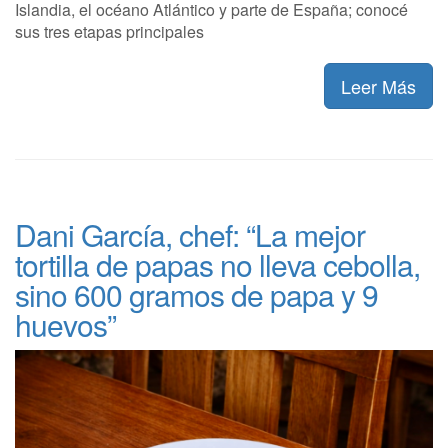
Islandia, el océano Atlántico y parte de España; conocé
sus tres etapas principales
Leer Más
Dani García, chef: “La mejor
tortilla de papas no lleva cebolla,
sino 600 gramos de papa y 9
huevos”