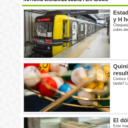
Estad
y H h
Chequeá 
sobre de
Quini
resul
Conoce l
tanda? L
El dó
Este mar