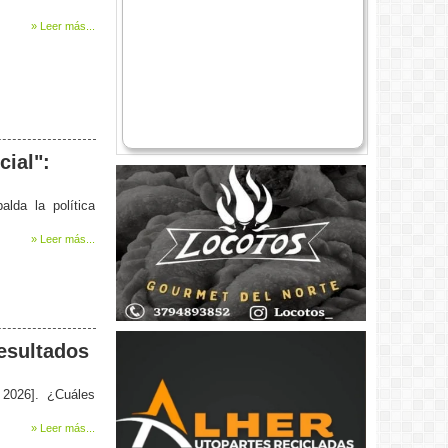
» Leer más...
cial":
lda la política
» Leer más...
resultados
 2026]. ¿Cuáles
» Leer más...