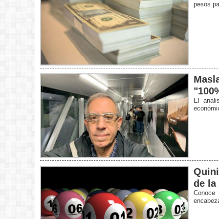
pesos pa
Masla
"100%
El anali
económic
Quini
de la
Conoce 
encabeza