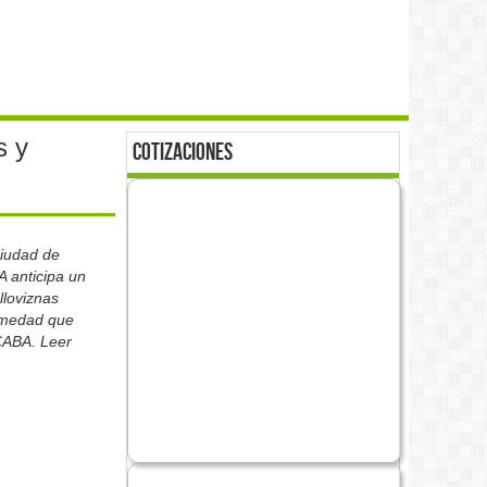
s y
cotizaciones
Ciudad de
A anticipa un
loviznas
humedad que
 CABA. Leer