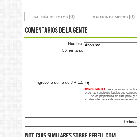
galería de fotos (0)
galería de videos (0)
comentarios de la gente
Nombre:
Comentario:
Ingrese la suma de 3 + 12:
IMPORTANTE!:
Los comentarios public
recaer las sanciones legales que corresp
de los propietarios de este portal y
establecidas para este sitio serían elimi
Todavía
noticias similares sobre perfil.com