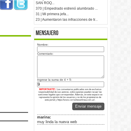
SAN ROQ...
370 | Empedrado estrenó alumbrado ...
31 | Mi primera jefa...
23 | Aumentaron las infracciones de tr...
Mensajero
Nombre:
Comentario:
Ingrese la suma de 4 + 5:
IMPORTANTE!:
Los comentarios publicados son de exclusiva
responsabilidad de sus autores, sobre quienes pueden recaer las
sanciones legales que correspondan. Además, en este espacio se
representa la opinión de los usuarios y no de los propietarios de
este portal y https://www.corrientesenlinea.com.ar/.
Enviar mensaje
marina:
muy linda la nueva web