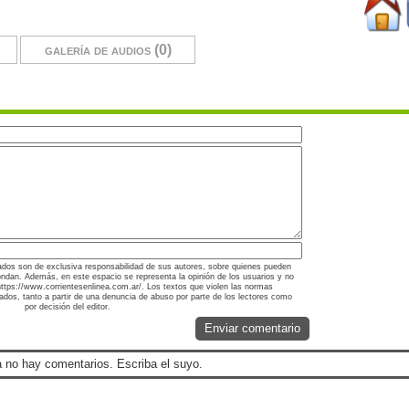
galería de audios (0)
ados son de exclusiva responsabilidad de sus autores, sobre quienes pueden
ondan. Además, en este espacio se representa la opinión de los usuarios y no
 https://www.corrientesenlinea.com.ar/. Los textos que violen las normas
nados, tanto a partir de una denuncia de abuso por parte de los lectores como
por decisión del editor.
Enviar comentario
 no hay comentarios. Escriba el suyo.