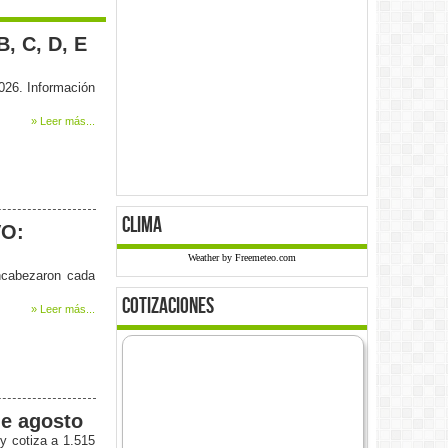
B, C, D, E
026. Información
» Leer más...
clima
VO:
Weather by Freemeteo.com
ncabezaron cada
cotizaciones
» Leer más...
de agosto
y cotiza a 1.515