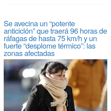
Se avecina un “potente
anticiclón” que traerá 96 horas de
ráfagas de hasta 75 km/h y un
fuerte “desplome térmico”: las
zonas afectadas