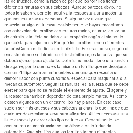
las de muchos, como la razón de por qué los tornillos tienen
diferentes ranuras en sus cabezas. Aunque parezca obvio, no
todos lo saben y, por ello, aquí va la respuesta a una incógnita
que inquieta a varias personas. Si alguna vez tuviste que
refaccionar algo en tu casa, posiblemente te hayas encontrado
con cabezales de tornillos con ranuras rectas, en cruz, en forma
de estrella, etc. Esto se debe a un propósito según el elemento
que exista para ajustarlos.Por qué los tornillos tienen diferentes
ranurasCada tornillo tiene un fin distinto. Por ese motivo, según el
encastre donde se introduce el destornillador, es la fuerza que se
deberá ejercer para ajustarlo. Del mismo modo, tiene una función
de agarre, por lo que no es lo mismo un tornillo que se desajusta
con un Phillips para armar muebles que uno que necesita un
destornillador con punta cuadrada, especial para maquinaria o la
mecánica automotor. Según las ranuras, es la fuerza que se debe
ejercer para que no se resbale el elemento de ajuste. El agarre y
la resistencia también dependen de esta simple marca. Así como
existen algunos con un encastre, los hay planos. En este caso
suelen ser más gruesos y sus cabezas anchas, lo que impide que
cualquier destornillador sirva para aflojarlos. Allí es necesaria una
llave especial y ejercer otro tipo de fuerza. Generalmente, se
encuentran en construcciones metálicas o en la industria
automotriz. Que significa que los tornillos tengan diferentes