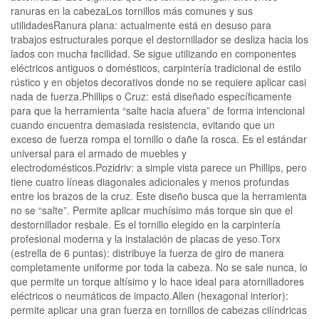
ranuras en la cabezaLos tornillos más comunes y sus
utilidadesRanura plana: actualmente está en desuso para
trabajos estructurales porque el destornillador se desliza hacia los
lados con mucha facilidad. Se sigue utilizando en componentes
eléctricos antiguos o domésticos, carpintería tradicional de estilo
rústico y en objetos decorativos donde no se requiere aplicar casi
nada de fuerza.Phillips o Cruz: está diseñado específicamente
para que la herramienta “salte hacia afuera” de forma intencional
cuando encuentra demasiada resistencia, evitando que un
exceso de fuerza rompa el tornillo o dañe la rosca. Es el estándar
universal para el armado de muebles y
electrodomésticos.Pozidriv: a simple vista parece un Phillips, pero
tiene cuatro líneas diagonales adicionales y menos profundas
entre los brazos de la cruz. Este diseño busca que la herramienta
no se “salte”. Permite aplicar muchísimo más torque sin que el
destornillador resbale. Es el tornillo elegido en la carpintería
profesional moderna y la instalación de placas de yeso.Torx
(estrella de 6 puntas): distribuye la fuerza de giro de manera
completamente uniforme por toda la cabeza. No se sale nunca, lo
que permite un torque altísimo y lo hace ideal para atornilladores
eléctricos o neumáticos de impacto.Allen (hexagonal interior):
permite aplicar una gran fuerza en tornillos de cabezas cilíndricas