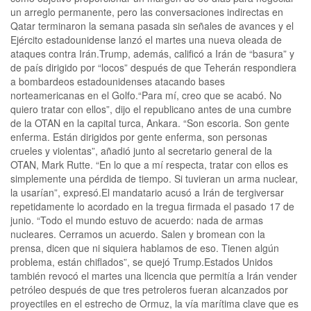
un arreglo permanente, pero las conversaciones indirectas en
Qatar terminaron la semana pasada sin señales de avances y el
Ejército estadounidense lanzó el martes una nueva oleada de
ataques contra Irán.Trump, además, calificó a Irán de “basura” y
de país dirigido por “locos” después de que Teherán respondiera
a bombardeos estadounidenses atacando bases
norteamericanas en el Golfo.“Para mí, ​creo que se acabó. No
quiero tratar con ellos”, dijo el republicano antes ⁠de una cumbre
de la OTAN en la capital turca, Ankara. “Son escoria. ‌Son gente
enferma. Están dirigidos por gente enferma, son personas
crueles y violentas”, añadió junto al secretario general de la
OTAN, Mark Rutte. “En lo que a mí respecta, tratar con ellos es
simplemente una pérdida de tiempo. Si tuvieran un arma nuclear,
la usarían”, expresó.El mandatario acusó a Irán de tergiversar
repetidamente lo acordado en la tregua firmada el pasado 17 de
junio. “Todo el mundo estuvo de acuerdo: nada de armas
nucleares. Cerramos un acuerdo. Salen y bromean con la
prensa, dicen que ni siquiera hablamos de eso. Tienen algún
problema, están chiflados”, se quejó Trump.Estados Unidos
también revocó el martes una licencia que permitía ‌a Irán vender
petróleo después de que tres petroleros fueran alcanzados por
⁠proyectiles en el estrecho de Ormuz, la vía marítima clave que es