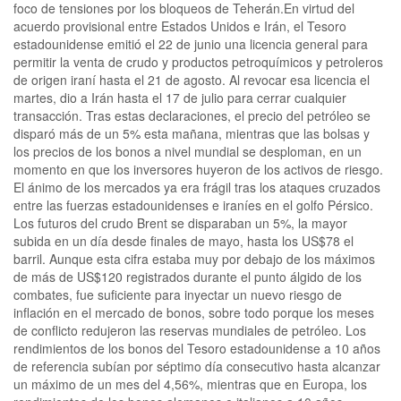
foco de tensiones por los bloqueos de Teherán.En virtud ‌del
acuerdo provisional entre Estados Unidos e Irán, ⁠el Tesoro
estadounidense emitió el 22 ⁠de junio una licencia general para
permitir la venta de crudo y productos petroquímicos y petroleros
de origen iraní hasta el 21 de agosto. Al revocar esa licencia el
martes, dio ‌a Irán hasta el 17 ​de julio para cerrar cualquier
transacción. Tras estas declaraciones, el precio del petróleo se
disparó más de un 5% esta mañana, mientras que las bolsas y
los precios de los bonos a nivel mundial se desploman, en un
momento en que ‌los inversores huyeron de los activos de riesgo.
El ánimo de los mercados ya era frágil tras los ataques cruzados
entre las fuerzas estadounidenses e iraníes en el golfo Pérsico.
Los futuros del crudo Brent se ​disparaban un 5%, la mayor
subida en un día desde finales de mayo, hasta los US$78 el
barril. Aunque esta cifra estaba muy por debajo de los máximos
‌de más de US$120 registrados durante el punto álgido de los
combates, fue suficiente para inyectar un ​nuevo riesgo de
inflación en el mercado de bonos, sobre todo porque los ​meses
de conflicto redujeron las reservas mundiales de petróleo. Los
rendimientos de los bonos del Tesoro estadounidense a 10 años
de referencia subían por séptimo día consecutivo hasta alcanzar
un máximo de un mes del 4,56%, mientras que en Europa, los