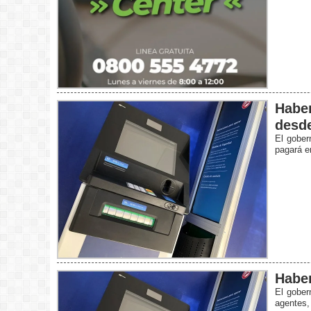
Haber
desde
El gober
pagará en
Haber
El gober
agentes, 