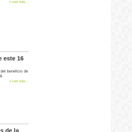
» Leer más...
e este 16
del beneficio de
l.
» Leer más...
s de la