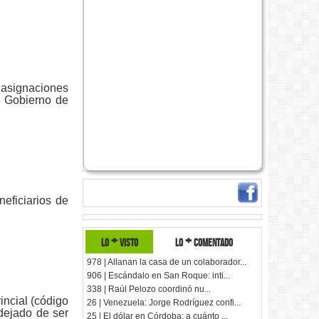
 asignaciones
l Gobierno de
eficiarios de
lo + visto
lo + comentado
978 | Allanan la casa de un colaborador...
906 | Escándalo en San Roque: inti...
338 | Raúl Pelozo coordinó nu...
ncial (código
26 | Venezuela: Jorge Rodríguez confi...
dejado de ser
25 | El dólar en Córdoba: a cuánto ...