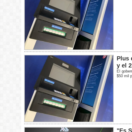
Plus 
y el 
El gober
$50 mil p
"Es S