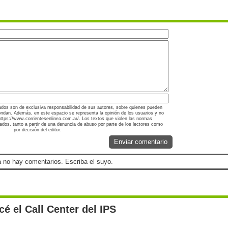
ados son de exclusiva responsabilidad de sus autores, sobre quienes pueden
ondan. Además, en este espacio se representa la opinión de los usuarios y no
 https://www.corrientesenlinea.com.ar/. Los textos que violen las normas
nados, tanto a partir de una denuncia de abuso por parte de los lectores como
por decisión del editor.
Enviar comentario
 no hay comentarios. Escriba el suyo.
é el Call Center del IPS