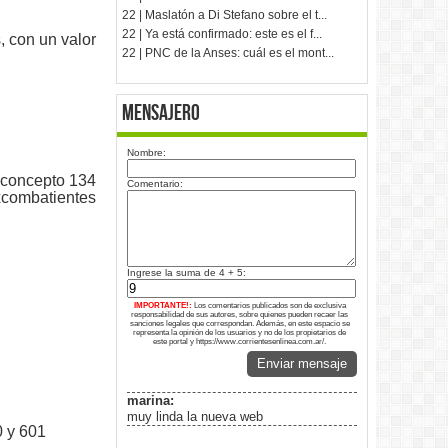
22 | Maslatón a Di Stefano sobre el t...
22 | Ya está confirmado: este es el f...
, con un valor
22 | PNC de la Anses: cuál es el mont...
Mensajero
Nombre:
l concepto 134
Comentario:
Excombatientes
Ingrese la suma de 4 + 5:
IMPORTANTE!:
Los comentarios publicados son de exclusiva
responsabilidad de sus autores, sobre quienes pueden recaer las
sanciones legales que correspondan. Además, en este espacio se
representa la opinión de los usuarios y no de los propietarios de
este portal y https://www.corrientesenlinea.com.ar/.
Enviar mensaje
marina:
muy linda la nueva web
0 y 601