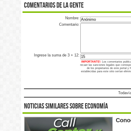
comentarios de la gente
Nombre:
Comentario:
Ingrese la suma de 3 + 12:
IMPORTANTE!:
Los comentarios public
recaer las sanciones legales que corresp
de los propietarios de este portal y
establecidas para este sitio serían elimi
Todavía
noticias similares sobre economía
Conoc