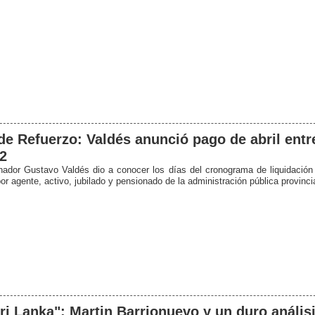
de Refuerzo: Valdés anunció pago de abril entr
22
nador Gustavo Valdés dio a conocer los días del cronograma de liquidación 
or agente, activo, jubilado y pensionado de la administración pública provincia
ri Lanka": Martin Barrionuevo y un duro análisi