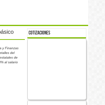
básico
cotizaciones
da y Finanzas
talles del
estatales de
3% al salario