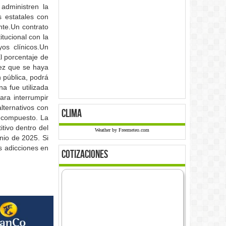
administren la
s estatales con
nte.Un contrato
tucional con la
yos clínicos.Un
l porcentaje de
vez que se haya
n pública, podrá
a fue utilizada
ara interrumpir
lternativos con
clima
e compuesto. La
tivo dentro del
Weather by Freemeteo.com
unio de 2025. Si
s adicciones en
cotizaciones