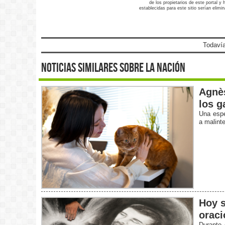
de los propietarios de este portal y
establecidas para este sitio serían elimi
Todavía
noticias similares sobre la nación
Agnès
los g
Una espe
a malint
Hoy s
oraci
Durante 