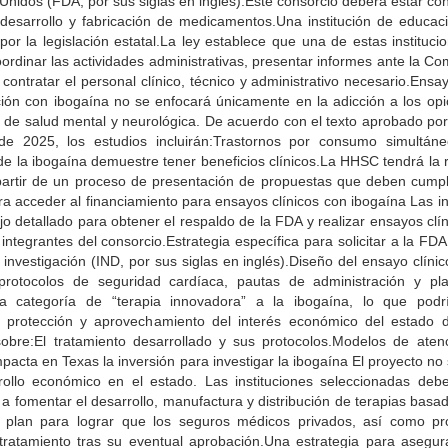
nidos (FDA, por sus siglas en inglés).Este consorcio deberá estar co
esarrollo y fabricación de medicamentos.Una institución de educac
or la legislación estatal.La ley establece que una de estas instituci
oordinar las actividades administrativas, presentar informes ante la C
ontratar el personal clínico, técnico y administrativo necesario.Ensay
ción con ibogaína no se enfocará únicamente en la adicción a los opi
s de salud mental y neurológica. De acuerdo con el texto aprobado por
 2025, los estudios incluirán:Trastornos por consumo simultáne
de la ibogaína demuestre tener beneficios clínicos.La HHSC tendrá la 
a partir de un proceso de presentación de propuestas que deben cumpl
para acceder al financiamiento para ensayos clínicos con ibogaína Las i
jo detallado para obtener el respaldo de la FDA y realizar ensayos clí
 integrantes del consorcio.Estrategia específica para solicitar a la FDA
nvestigación (IND, por sus siglas en inglés).Diseño del ensayo clíni
n, protocolos de seguridad cardíaca, pautas de administración y p
a categoría de “terapia innovadora” a la ibogaína, lo que podr
 protección y aprovechamiento del interés económico del estado 
sobre:El tratamiento desarrollado y sus protocolos.Modelos de aten
pacta en Texas la inversión para investigar la ibogaína El proyecto no
ollo económico en el estado. Las instituciones seleccionadas debe
 fomentar el desarrollo, manufactura y distribución de terapias basa
:Un plan para lograr que los seguros médicos privados, así como 
ratamiento tras su eventual aprobación.Una estrategia para asegur