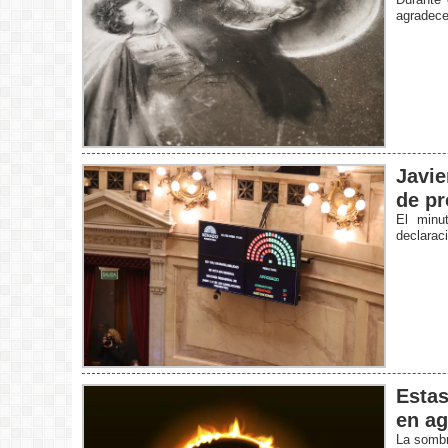
agradecer
Javie
de pr
El minu
declarac
Estas
en ag
La sombra