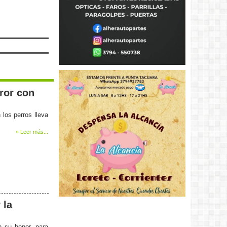
ror con
 los perros lleva
» Leer más...
 la
n su honor, para