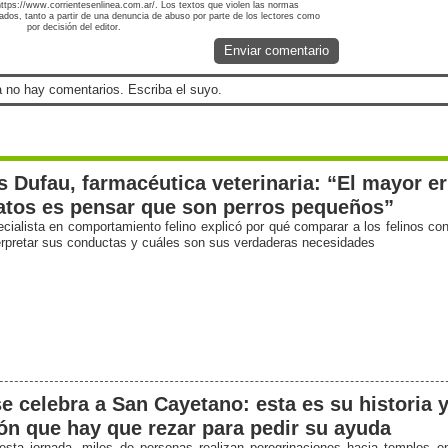
 https://www.corrientesenlinea.com.ar/. Los textos que violen las normas
nados, tanto a partir de una denuncia de abuso por parte de los lectores como
por decisión del editor.
Enviar comentario
 no hay comentarios. Escriba el suyo.
 Dufau, farmacéutica veterinaria: “El mayor er
atos es pensar que son perros pequeños”
cialista en comportamiento felino explicó por qué comparar a los felinos con
erpretar sus conductas y cuáles son sus verdaderas necesidades
e celebra a San Cayetano: esta es su historia y
ón que hay que rezar para pedir su ayuda
esta jornada, miles de personas realizan peregrinaciones hacia templos e