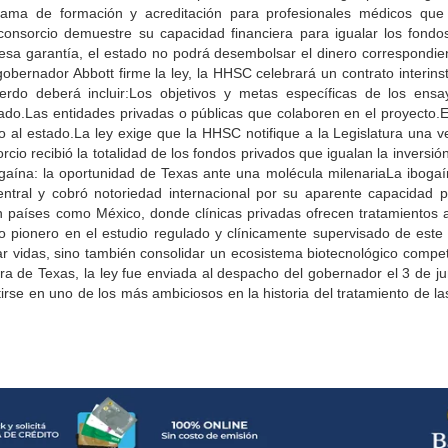
rama de formación y acreditación para profesionales médicos que 
consorcio demuestre su capacidad financiera para igualar los fondo
esa garantía, el estado no podrá desembolsar el dinero correspondie
bernador Abbott firme la ley, la HHSC celebrará un contrato interinsti
uerdo deberá incluir:Los objetivos y metas específicas de los ensa
do.Las entidades privadas o públicas que colaboren en el proyecto.E
o al estado.La ley exige que la HHSC notifique a la Legislatura una 
rcio recibió la totalidad de los fondos privados que igualan la inversió
ogaína: la oportunidad de Texas ante una molécula milenariaLa ibogaín
entral y cobró notoriedad internacional por su aparente capacidad p
en países como México, donde clínicas privadas ofrecen tratamientos a
o pionero en el estudio regulado y clínicamente supervisado de est
ar vidas, sino también consolidar un ecosistema biotecnológico competi
tura de Texas, la ley fue enviada al despacho del gobernador el 3 de j
irse en uno de los más ambiciosos en la historia del tratamiento de la