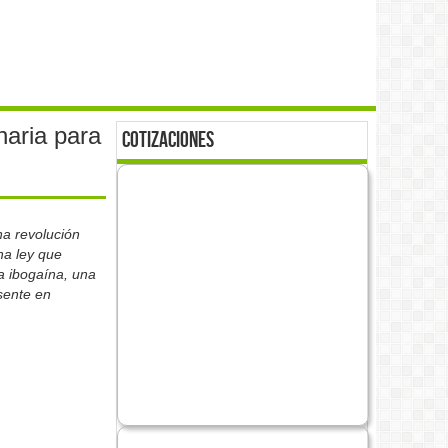
naria para
cotizaciones
na revolución
na ley que
la ibogaína, una
sente en