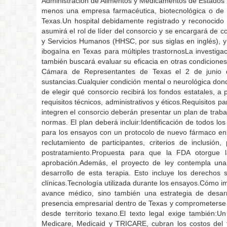
Administración de Alimentos y Medicamentos de Estados U
menos una empresa farmacéutica, biotecnológica o de d
Texas.Un hospital debidamente registrado y reconocido p
asumirá el rol de líder del consorcio y se encargará de c
y Servicios Humanos (HHSC, por sus siglas en inglés), y c
ibogaína en Texas para múltiples trastornosLa investiga
también buscará evaluar su eficacia en otras condicione
Cámara de Representantes de Texas el 2 de junio de
sustancias.Cualquier condición mental o neurológica don
de elegir qué consorcio recibirá los fondos estatales, 
requisitos técnicos, administrativos y éticos.Requisitos 
integren el consorcio deberán presentar un plan de traba
normas. El plan deberá incluir:Identificación de todos los
para los ensayos con un protocolo de nuevo fármaco en i
reclutamiento de participantes, criterios de inclusió
postratamiento.Propuesta para que la FDA otorgue l
aprobación.Además, el proyecto de ley contempla una
desarrollo de esta terapia. Esto incluye los derechos 
clínicas.Tecnología utilizada durante los ensayos.Cómo im
avance médico, sino también una estrategia de desarr
presencia empresarial dentro de Texas y comprometerse a
desde territorio texano.El texto legal exige también
Medicare, Medicaid y TRICARE, cubran los costos del t