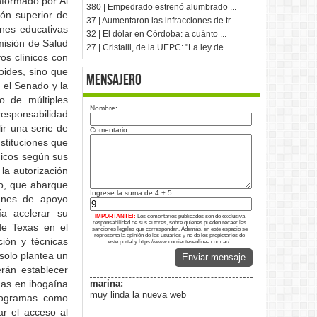
nformado por:Al
380 | Empedrado estrenó alumbrado ...
ión superior de
37 | Aumentaron las infracciones de tr...
ones educativas
32 | El dólar en Córdoba: a cuánto ...
omisión de Salud
27 | Cristalli, de la UEPC: "La ley de...
os clínicos con
oides, sino que
Mensajero
 el Senado y la
o de múltiples
Nombre:
responsabilidad
ir una serie de
Comentario:
nstituciones que
nicos según sus
 la autorización
co, que abarque
Ingrese la suma de 4 + 5:
lanes de apoyo
ía acelerar su
IMPORTANTE!:
Los comentarios publicados son de exclusiva
responsabilidad de sus autores, sobre quienes pueden recaer las
de Texas en el
sanciones legales que correspondan. Además, en este espacio se
representa la opinión de los usuarios y no de los propietarios de
ción y técnicas
este portal y https://www.corrientesenlinea.com.ar/.
 solo plantea un
Enviar mensaje
rán establecer
das en ibogaína
marina:
muy linda la nueva web
programas como
ar el acceso al