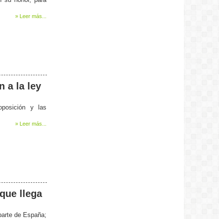
» Leer más...
 a la ley
oposición y las
» Leer más...
 que llega
 parte de España;