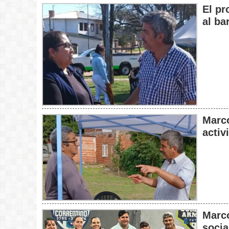
El pr
al ba
Marc
activ
Marc
socia