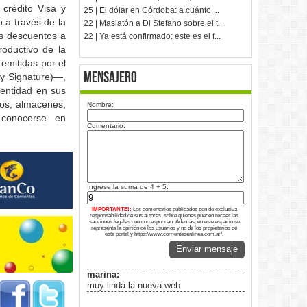
crédito Visa y
25 | El dólar en Córdoba: a cuánto ...
 a través de la
22 | Maslatón a Di Stefano sobre el t...
es descuentos a
22 | Ya está confirmado: este es el f...
roductivo de la
emitidas por el
Mensajero
 y Signature)—,
 entidad en sus
dos, almacenes,
Nombre:
 conocerse en
Comentario:
Ingrese la suma de 4 + 5:
IMPORTANTE!:
Los comentarios publicados son de exclusiva
responsabilidad de sus autores, sobre quienes pueden recaer las
sanciones legales que correspondan. Además, en este espacio se
representa la opinión de los usuarios y no de los propietarios de
este portal y https://www.corrientesenlinea.com.ar/.
Enviar mensaje
marina:
muy linda la nueva web