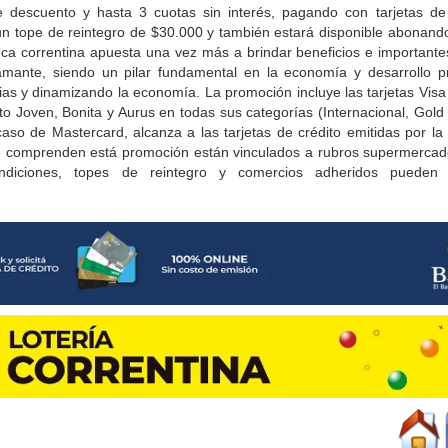
escuento y hasta 3 cuotas sin interés, pagando con tarjetas de 
e un tope de reintegro de $30.000 y también estará disponible abonando
a correntina apuesta una vez más a brindar beneficios e important
iamante, siendo un pilar fundamental en la economía y desarrollo p
ias y dinamizando la economía. La promoción incluye las tarjetas Visa 
o Joven, Bonita y Aurus en todas sus categorías (Internacional, Gold
caso de Mastercard, alcanza a las tarjetas de crédito emitidas por la
que comprenden está promoción están vinculados a rubros supermerca
ondiciones, topes de reintegro y comercios adheridos pueden