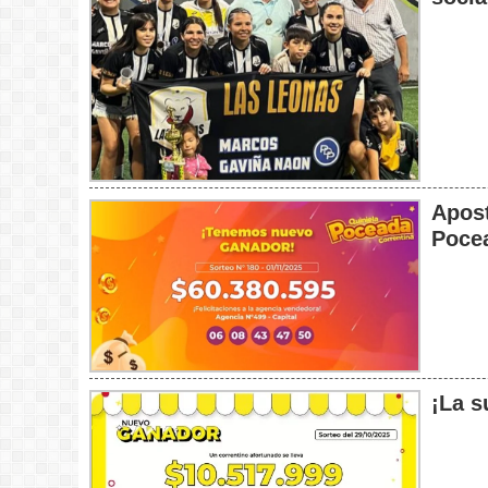
Apost
Poce
¡La s