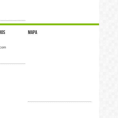
ros
Mapa
.com