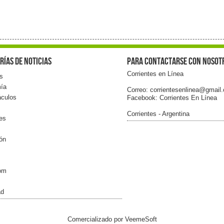
rías de noticias
Para contactarse con nosot
Corrientes en Línea
s
ía
Correo: corrientesenlinea@gmail
áculos
Facebook: Corrientes En Línea
Corrientes - Argentina
les
ón
com
ad
Comercializado por
VeemeSoft