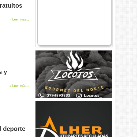
ratuitos
» Leer más...
s y
» Leer más...
 deporte