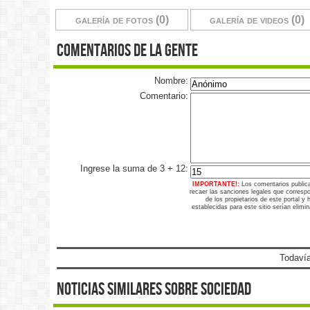
galería de fotos (0)
galería de videos (0)
comentarios de la gente
Nombre:
Comentario:
Ingrese la suma de 3 + 12:
IMPORTANTE!:
Los comentarios public
recaer las sanciones legales que corresp
de los propietarios de este portal y
establecidas para este sitio serían elimi
Todavía
noticias similares sobre sociedad