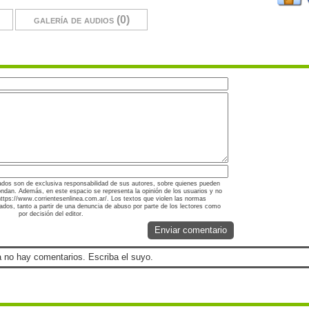
galería de audios (0)
ados son de exclusiva responsabilidad de sus autores, sobre quienes pueden
ondan. Además, en este espacio se representa la opinión de los usuarios y no
 https://www.corrientesenlinea.com.ar/. Los textos que violen las normas
nados, tanto a partir de una denuncia de abuso por parte de los lectores como
por decisión del editor.
Enviar comentario
 no hay comentarios. Escriba el suyo.