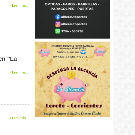
» Leer más...
en "La
» Leer más...
» Leer más...